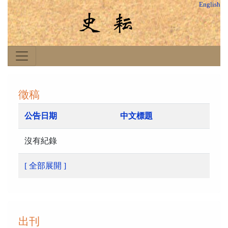
English
徵稿
公告日期
中文標題
沒有紀錄
[ 全部展開 ]
出刊