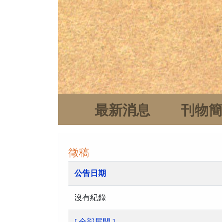
最新消息
刊物
徵稿
公告日期
沒有紀錄
[ 全部展開 ]