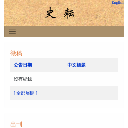
English
徵稿
公告日期
中文標題
沒有紀錄
[ 全部展開 ]
出刊