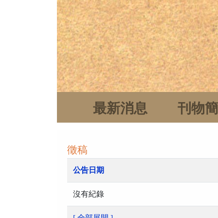
最新消息
刊物
徵稿
公告日期
沒有紀錄
[ 全部展開 ]