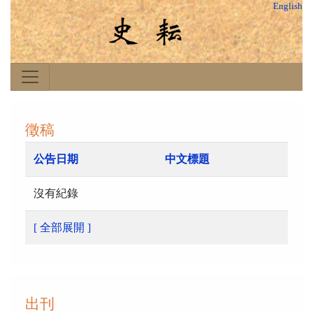
English
徵稿
公告日期
中文標題
沒有紀錄
[ 全部展開 ]
出刊