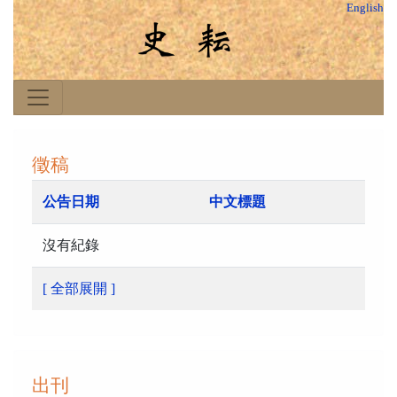
English
徵稿
公告日期
中文標題
沒有紀錄
[ 全部展開 ]
出刊