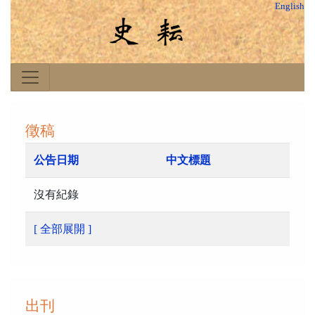
English
徵稿
公告日期
中文標題
沒有紀錄
[ 全部展開 ]
出刊