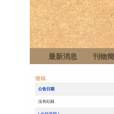
最新消息
刊物
徵稿
公告日期
沒有紀錄
[ 全部展開 ]