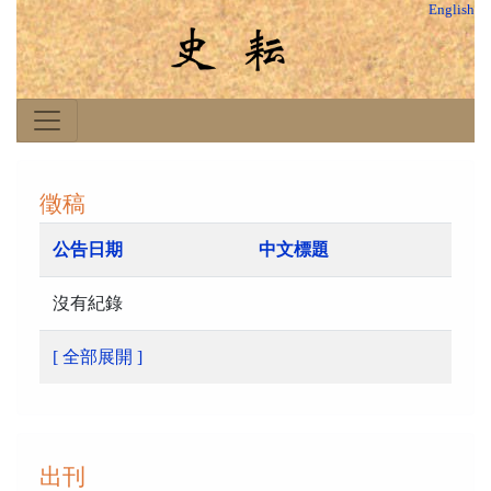
English
徵稿
公告日期
中文標題
沒有紀錄
[ 全部展開 ]
出刊