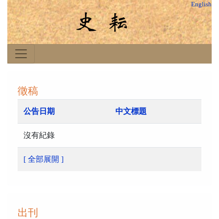
English
徵稿
公告日期
中文標題
沒有紀錄
[ 全部展開 ]
出刊