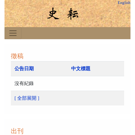
English
徵稿
公告日期
中文標題
沒有紀錄
[ 全部展開 ]
出刊