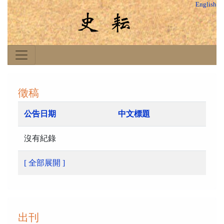
English
徵稿
公告日期
中文標題
沒有紀錄
[ 全部展開 ]
出刊