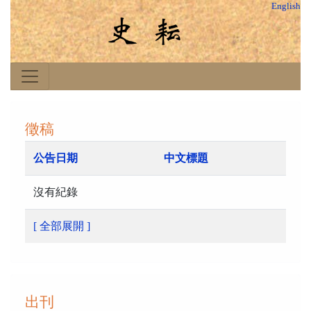
English
徵稿
公告日期
中文標題
沒有紀錄
[ 全部展開 ]
出刊