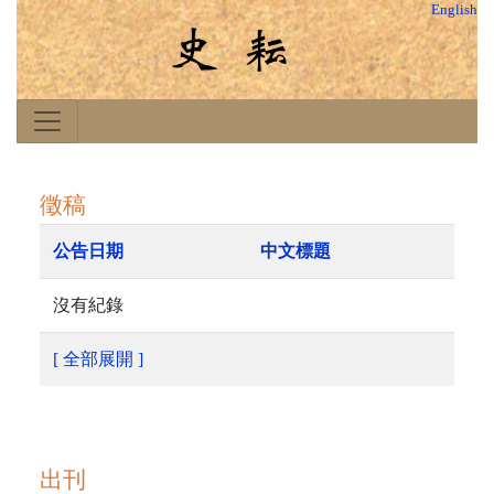
English
徵稿
公告日期
中文標題
沒有紀錄
[ 全部展開 ]
出刊