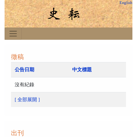
English
徵稿
公告日期
中文標題
沒有紀錄
[ 全部展開 ]
出刊