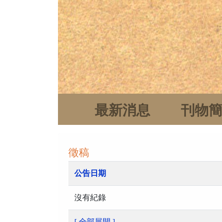
最新消息
刊物
徵稿
公告日期
沒有紀錄
[ 全部展開 ]