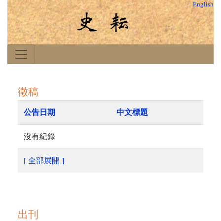
English
徵稿
公告日期
中文標題
沒有紀錄
[ 全部展開 ]
出刊