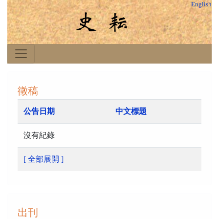
English
徵稿
公告日期
中文標題
沒有紀錄
[ 全部展開 ]
出刊