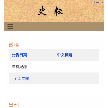
English
徵稿
公告日期
中文標題
沒有紀錄
[ 全部展開 ]
出刊