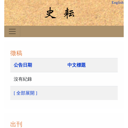
English
徵稿
公告日期
中文標題
沒有紀錄
[ 全部展開 ]
出刊