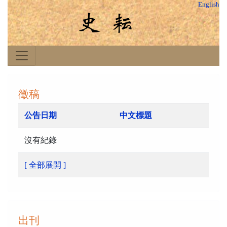
English
徵稿
公告日期
中文標題
沒有紀錄
[ 全部展開 ]
出刊