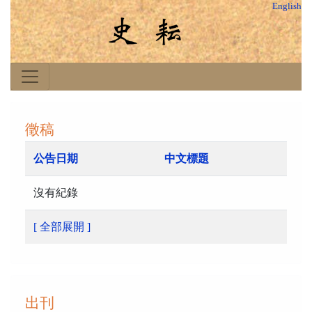
English
徵稿
公告日期
中文標題
沒有紀錄
[ 全部展開 ]
出刊