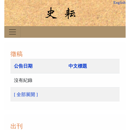
English
徵稿
公告日期
中文標題
沒有紀錄
[ 全部展開 ]
出刊