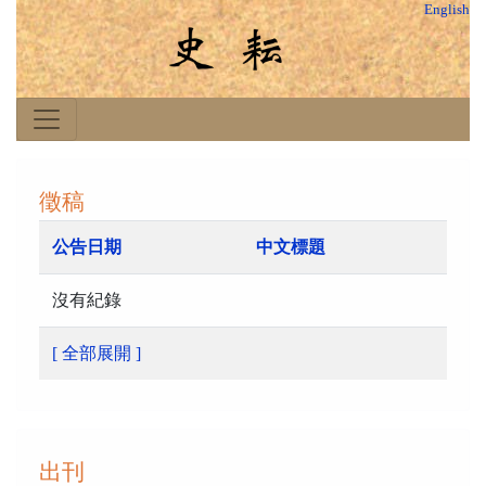
English
徵稿
公告日期
中文標題
沒有紀錄
[ 全部展開 ]
出刊