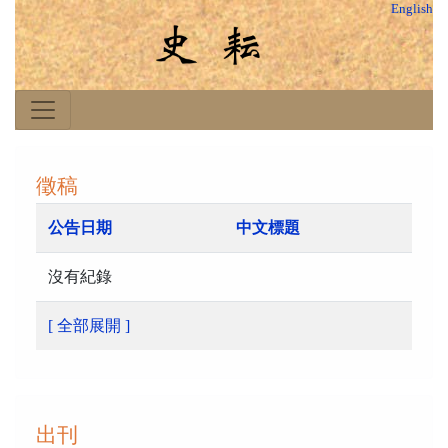
English
徵稿
公告日期
中文標題
沒有紀錄
[ 全部展開 ]
出刊