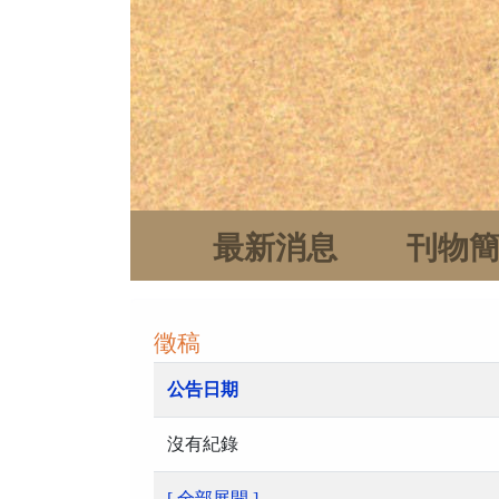
最新消息
刊物
徵稿
公告日期
沒有紀錄
[ 全部展開 ]