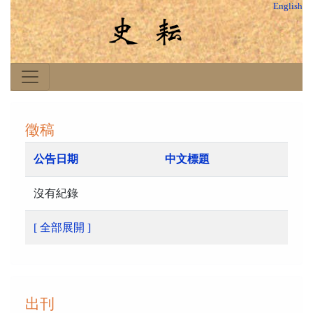
English
徵稿
公告日期
中文標題
沒有紀錄
[ 全部展開 ]
出刊