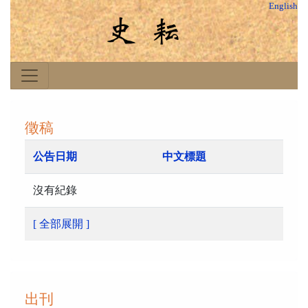
English
徵稿
公告日期
中文標題
沒有紀錄
[ 全部展開 ]
出刊