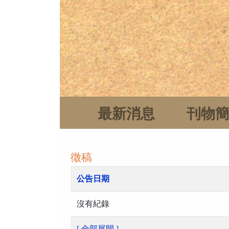
最新消息
刊物
徵稿
公告日期
沒有紀錄
[ 全部展開 ]