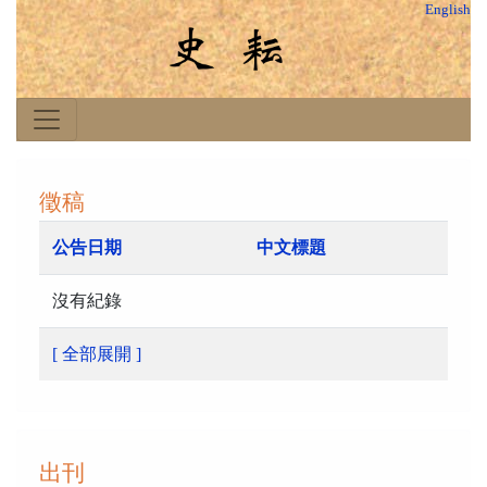
English
徵稿
公告日期
中文標題
沒有紀錄
[ 全部展開 ]
出刊