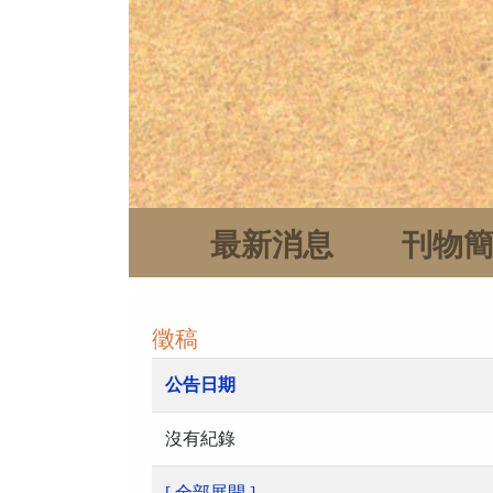
最新消息
刊物
徵稿
公告日期
沒有紀錄
[ 全部展開 ]