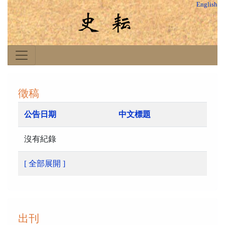
English
徵稿
公告日期
中文標題
沒有紀錄
[ 全部展開 ]
出刊