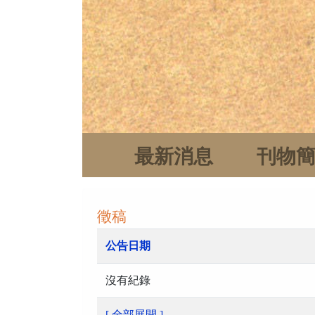
最新消息
刊物
徵稿
公告日期
沒有紀錄
[ 全部展開 ]