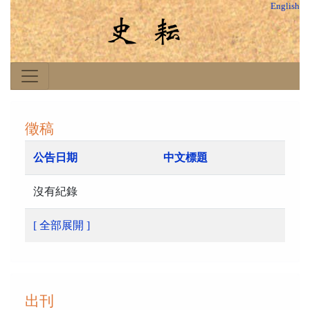
English
徵稿
公告日期
中文標題
沒有紀錄
[ 全部展開 ]
出刊