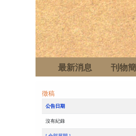
最新消息
刊物
徵稿
公告日期
沒有紀錄
[ 全部展開 ]