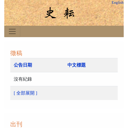
English
徵稿
公告日期
中文標題
沒有紀錄
[ 全部展開 ]
出刊