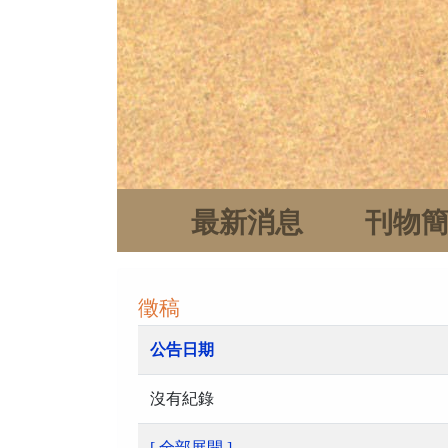
最新消息
刊物
徵稿
公告日期
沒有紀錄
[ 全部展開 ]