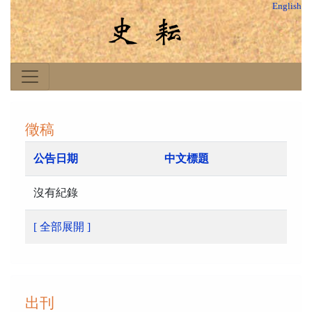
English
徵稿
公告日期
中文標題
沒有紀錄
[ 全部展開 ]
出刊