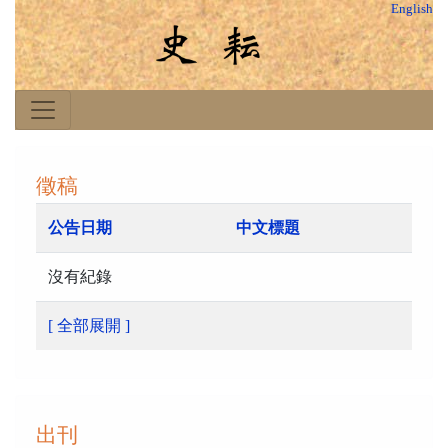
English
徵稿
公告日期
中文標題
沒有紀錄
[ 全部展開 ]
出刊