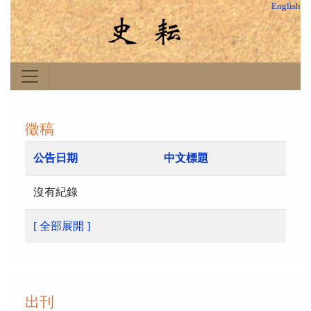
English
徵稿
公告日期
中文標題
沒有紀錄
[ 全部展開 ]
出刊