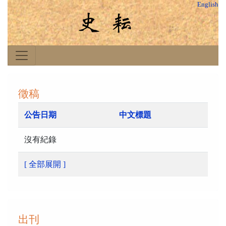
English
徵稿
公告日期
中文標題
沒有紀錄
[ 全部展開 ]
出刊