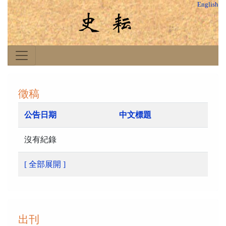
English
徵稿
公告日期
中文標題
沒有紀錄
[ 全部展開 ]
出刊