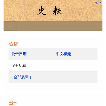
English
徵稿
公告日期
中文標題
沒有紀錄
[ 全部展開 ]
出刊