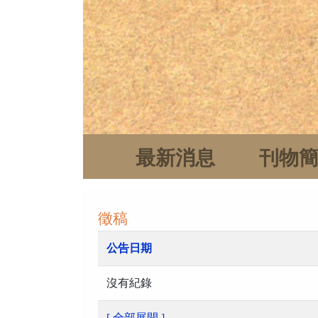
最新消息
刊物
徵稿
公告日期
沒有紀錄
[ 全部展開 ]