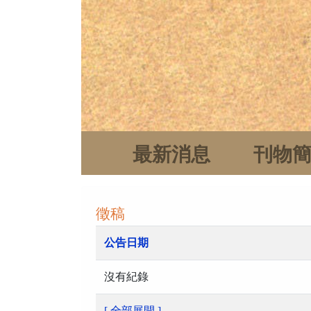
最新消息
刊物
徵稿
公告日期
沒有紀錄
[ 全部展開 ]