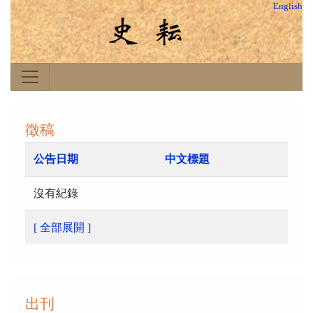
English
徵稿
公告日期
中文標題
沒有紀錄
[ 全部展開 ]
出刊