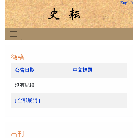
English
徵稿
公告日期
中文標題
沒有紀錄
[ 全部展開 ]
出刊