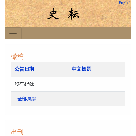
English
徵稿
公告日期
中文標題
沒有紀錄
[ 全部展開 ]
出刊