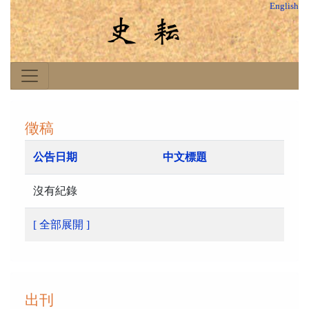
English
徵稿
公告日期
中文標題
沒有紀錄
[ 全部展開 ]
出刊