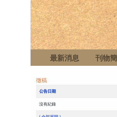
最新消息
刊物
徵稿
公告日期
沒有紀錄
[ 全部展開 ]